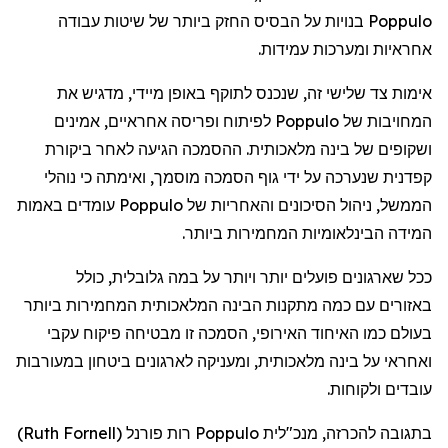
Poppulo
בנויות
על
הבסיס
החזק
ביותר
של
שיטות
עבודה
אחראיות
ומערכות
עמידות
.
אימות
צד
שלישי
זה
,
שנכנס
לתוקף
באופן
מיידי
,
מדגיש
את
המחויבות
של
Poppulo
לפיתוח
ופריסה
אחראיים
,
אמינים
ושקופים
של
בינה
מלאכותית
.
ההסמכה
הגיעה
לאחר
ביקורת
קפדנית
שנערכה
על
ידי
גוף
הסמכה
מוסמך
,
ואימתה
כי
נוהלי
הממשל
,
ניהול
הסיכונים
והאחריות
של
Poppulo
עומדים
באמות
המידה
הבינלאומיות
המחמירות
ביותר
.
ככל
שארגונים
פועלים
יותר
ויותר
על
במה
גלובלית
,
כולל
באזורים
עם
כמה
מתקנות
הבינה
המלאכותית
המחמירות
ביותר
בעולם
כמו
האיחוד
האירופי
,
הסמכה
זו
מבטיחה
פיקוח
עקבי
ואחראי
על
בינה
מלאכותית
,
ומעניקה
לארגונים
ביטחון
במעורבות
עובדים
ולקוחות
.
בתגובה
להכרזה
,
מנכ"לית
Poppulo
רות
פורנל
(
Ruth Fornell
)