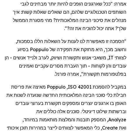
אמרה
: "
ככל
שארגונים
הופכים
להיות
יותר
מבחינים
לגבי
השותפים
הטכנולוגיים
שלהם
,
הם
שואלים
שאלות
קשות
:
איך
מנהלים
את
סיכוני
הבינה
המלאכותית
?
מהי
מסגרת
הממשל
שלך
?
אתה
יכול
להוכיח
את
זה
?".
"
הסמכה
זו
מאפשרת
לנו
לענות
על
השאלות
הללו
בסמכות
,
וחשוב
מכך
,
היא
מחזקת
את
תפקידה
של
Poppulo
בסיוע
לצוותי
IT,
משאבי
אנוש
ותקשורת
ושיווק
,
לערב
ולנייד
אנשים
-
הן
עובדים
והן
לקוחות -
תוך
העברת
מסרים
עקביים
ואמינים
בפלטפורמות
תקשורת",
אמר
ה
פורנל
.
במקביל
להסמכת
ISO 42001
,
Poppulo
מאיצה
את
פריסת
חבילת
כלי
סוכני
הבינה
המלאכותית
החדשה
שנועדה
לשנות
את
האופן
בו
ארגונים
יוצרים
ומספקים
תקשורת
בערוצי
עובדים
וברשתות
שילוט
דיגיטלי
.
סוכנים
אלה
כוללים
את
Analyze
,
המספק
תובנות
והמלצות
מותאמות
במיוחד
,
ואת
Create
,
כלי
המאפשר
לצוותים
לייצר
במהירות
תוכן
איכותי