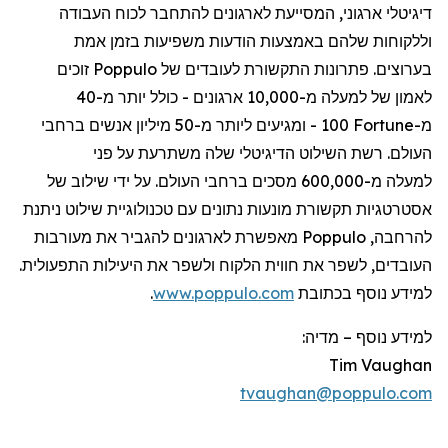
דיגיטלי
ארגוני
,
המסייעת
לארגונים
להתחבר
לכוח
העבודה
וללקוחות
שלהם
באמצעות
הודעות
משפיעות
בזמן
אמת
בערוצים
.
פתרונות
התקשורת
לעובדים
של
Poppulo
זוכים
לאמון
של
למעלה
מ-10,000
ארגונים
-
כולל
יותר
מ-40
מ-
Fortune
100 -
ומגיעים
ליותר
מ-50
מיליון
אנשים
ברחבי
העולם
.
רשת
השילוט
הדיגיטלי
שלה
משתרעת
על
פני
למעלה
מ-600,000
מסכים
ברחבי
העולם
.
על
ידי
שילוב
של
אסטרטגיות
תקשורת
מונעות
נתונים
עם
טכנולוגיית
שילוט
ניתנת
להרחבה
,
Poppulo
מאפשרת
לארגונים
להגביר
את
מעורבות
העובדים
,
לשפר
את
חווית
הלקוח
ולשפר
את
היעילות
התפעולית
.
למידע
נוסף
בכתובת
www.poppulo.com
.
למידע נוסף
–
מדיה:
Tim Vaughan
tvaughan@poppulo.com