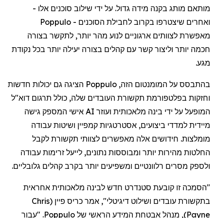
מותאם
מותג
בקנה
מידה
גדול
.
על
ידי
שילוב
סוכנים
אלו
-
ואחרים
שיצטרפו
בקרוב
לחבילת
הסוכנים
-
Poppulo
מאפשרת
לצוותים
ארגוניים
לנוע
מהר
יותר
,
לתקשר
בצורה
חכמה
יותר
וליצור
קשר
עם
קהלים
בצורה
יעילה
יותר
בכל
נקודת
מגע
.
בהתבסס
על
המומנטום
הזה
,
Poppulo
הציגה
גם
יכולות
חדשות
וחזקות
בפלטפורמת
תקשורת
העובדים
שלה
,
כולל
תרגום
דוא"ל
המופעל
על
ידי
בינה
מלאכותית
ועוזר
AI
אישי
המספק
גישה
מיידית
למדדי
ביצועים
,
אסטרטגיות
קמפיין
ושיטות
עבודה
מומלצות
.
חידושים
אלה
מאפשרים
לצוותי
תקשורת
לקבל
החלטות
מהירות
יותר
ומבוססות
נתונים
,
לייעל
זרימות
עבודה
ולספק
מסרים
רלוונטיים
ומשפיעים
יותר
בקרב
קהלים
גלובליים
.
"
הסמכה
זו
קובעת
סטנדרט
חדש
לבינה
מלאכותית
אחראית
בתקשורת
עובדים
ושילוט
דיגיטלי
",
אמר
כריס
פיין
(
Chris
Payne
)
,
מנהל
אבטחת
המידע
הראשי
של
Poppulo
. "
עבור