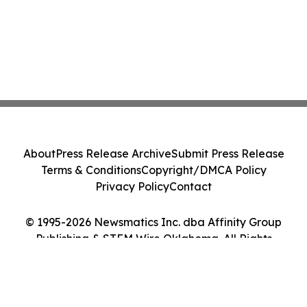
About
Press Release Archive
Submit Press Release
Terms & Conditions
Copyright/DMCA Policy
Privacy Policy
Contact
© 1995-2026 Newsmatics Inc. dba Affinity Group
Publishing & STEM Wire Oklahoma. All Rights
Reserved.
Cookie Settings / Your Privacy Choices