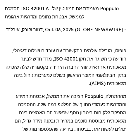
הסמכת ISO 42001 AI מאמתת את המוניטין של Poppulo
לממשל, אבטחת נתונים ומדרגיות ארגונית
דנוור וקורק, אירלנד, Oct. 03, 2025 (GLOBE NEWSWIRE) -
-
פופולו
,
מובילה
עולמית
בתקשורת
עם
עובדים
ושילוט
דיגיטלי
,
הודיעה
כי
השיגה
את
תקן
ISO 42001
,
מדד
חדש
לבינה
מלאכותית
אחראית
.
זוהי
החברה
היחידה
בקטגוריה
שלה
שזכתה
בתקן
הבינלאומי
המוכר
הראשון
בעולם
למערכות
ניהול
בינה
מלאכותית
(
AIMS
).
מההתחלה
,
Poppulo
הציבה
את
הממשל
,
אבטחת
המידע
והמדרגיות
כעמודי
התווך
של
הפלטפורמה
שלה
.
ההסמכה
מספקת
ללקוחות
ביטחון
נוסף
שכאשר
הם
מאמצים
בינה
מלאכותית
מבוססת
סוכנים
במהירות
ובקנה
מידה
גדול
,
הם
יכולים
לעשות
זאת
בביטחון
,
בידיעה
שהפלטפורמות
של