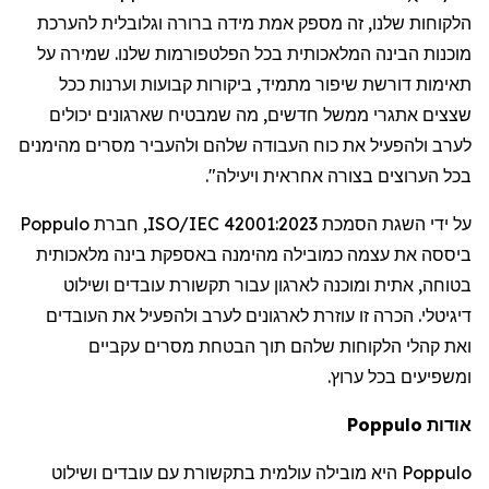
הלקוחות
שלנו
,
זה
מספק
אמת
מידה
ברורה
וגלובלית
להערכת
מוכנות
הבינה
המלאכותית
בכל
הפלטפורמות
שלנו
.
שמירה
על
תאימות
דורשת
שיפור
מתמיד
,
ביקורות
קבועות
וערנות
ככל
שצצים
אתגרי
ממשל
חדשים
,
מה
שמבטיח
שארגונים
יכולים
לערב
ולהפעיל
את
כוח
העבודה
שלהם
ולהעביר
מסרים
מהימנים
בכל
הערוצים
בצורה
אחראית
ויעילה
".
על
ידי
השגת
הסמכת
ISO/IEC 42001:2023,
חברת
Poppulo
ביססה
את
עצמה
כמובילה
מהימנה
באספקת
בינה
מלאכותית
בטוחה
,
אתית
ומוכנה
לארגון
עבור
תקשורת
עובדים
ושילוט
דיגיטלי
.
הכרה
זו
עוזרת
לארגונים
לערב
ולהפעיל
את
העובדים
ואת
קהלי
הלקוחות
שלהם
תוך
הבטחת
מסרים
עקביים
ומשפיעים
בכל
ערוץ
.
אודות
Poppulo
Poppulo
היא
מובילה
עולמית
בתקשורת
עם
עובדים
ושילוט