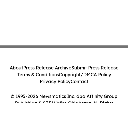
About
Press Release Archive
Submit Press Release
Terms & Conditions
Copyright/DMCA Policy
Privacy Policy
Contact
© 1995-2026 Newsmatics Inc. dba Affinity Group
Publishing & STEM Wire Oklahoma. All Rights
Reserved.
Cookie Settings / Your Privacy Choices