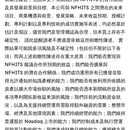
及其發展前景與目標、本公司與 NFHITS 之間潛在的未來
項目、商業機遇與前景、發展策略、未來收益預期、授權計
劃、專利計劃以及專利技術的成功實施等表述，均必然基於
估計及假設，儘管我們及管理層認為合理，但本質上存在不
確定性。 謹此提醒讀者不應過度依賴這些前瞻性陳述。 實
際結果可能因多項風險及不確定性（包括但不限於以下各
項）而與上述前瞻性陳述存在重大差異：我們能否實現與
NFHITS 擬議合作所預期的效益；我們能否擴展與
NFHITS 的潛在合作關係；我們成功運用所有已獲發並取
得允許通知的知識產權的能力；我們能否有效利用所收購的
資產以擴大市場份額的風險；我們能否憑本新聞稿所提及的
各項專利開拓新收益來源的風險；我們目前的流動資金狀
況，以及為支援持續營運而需取得額外融資的需要；整體市
場、經濟及其他環境因素；我們持續經營的能力；我們維持
普通股於 Nasdaq 上市的能力；我們控制成本及執行營運
與預算計劃的能力；我們達成財務目標的能力；獲授權方是