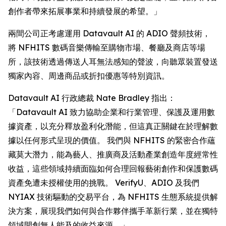
創作者帶來拓展事業和持續發展的希望。」
兩間公司正考慮運用 Datavault AI 的 ADIO 聲頻技術，
將 NFHITS 數碼音樂傳輸至購物市場、餐廳及商店等場
所，該技術透過傳送人耳無法感知的聲波，向聽眾裝置發送
獨家內容、周邊商品或折扣優惠等特別資訊。
Datavault AI 行政總裁 Nate Bradley 指出：
「Datavault AI 致力協助企業和行業管理、保護及運用數
據資產，以充分釋放盈利化潛能，但這真正關鍵在於理解數
據以任何形式呈現的價值。 我們與 NFHITS 的緊密合作蘊
藏莫大潛力，能為藝人、推廣商及活動產業創造年度經常性
收益，這些領域持續面臨如何合理回報藝術創作和保護數碼
資產免遭未授權使用的挑戰。 VerifyU、ADIO 及我們
NYIAX 技術驅動的交易平台，為 NFHITS 生態系統提供解
決方案，展現我們如何與合作夥伴攜手革新行業，並在獨特
領域開創無人能及的收益來源。」