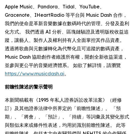
Apple Music、Pandora、Tidal、YouTube、
Gracenote、IHeartRadio 等平台與 Music Dash 合作，
我們的使命是革新音樂數據在數碼時代的管理、分發及盈利
化方式。 我們透過 AI 分析、區塊鏈驗證及透明版稅收益追
蹤，讓藝人、製作人及權利持有人全面掌控其作品資產。
透過將歌曲與元數據轉化為代幣化且可追蹤的數碼資產，
Music Dash 協助創作者維護所有權，開創全新收益渠道，
並參與更公平的音樂經濟體系。 如欲了解詳情，請瀏覽
https://www.musicdash.ai
。
前瞻性陳述的警示聲明
本新聞稿載有《1995 年私人證券訴訟改革法案》（經修
訂）及其他證券法律中所界定的「前瞻性陳述」。 「預
期」、「將會」、「預計」、「持續」等詞彙及其變化形式
與類似未來或條件性表述，均用於識別前瞻性陳述。 此等
前瞻性陳述，包括本文中有關我們與 NFHITS 的合作關係