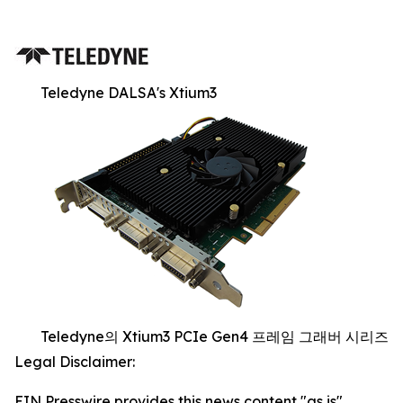
Teledyne DALSA's Xtium3
Teledyne의 Xtium3 PCIe Gen4 프레임 그래버 시리즈
Legal Disclaimer:
EIN Presswire provides this news content "as is"