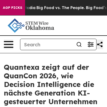
ocial Media
Big Food vs. The People. Big Food’s 239 Law
AGP PICKS
Quantexa zeigt auf der
QuanCon 2026, wie
Decision Intelligence die
nächste Generation KI-
gesteuerter Unternehmen