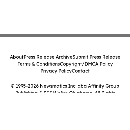
About
Press Release Archive
Submit Press Release
Terms & Conditions
Copyright/DMCA Policy
Privacy Policy
Contact
© 1995-2026 Newsmatics Inc. dba Affinity Group
Publishing & STEM Wire Oklahoma. All Rights
Reserved.
Cookie Settings / Your Privacy Choices