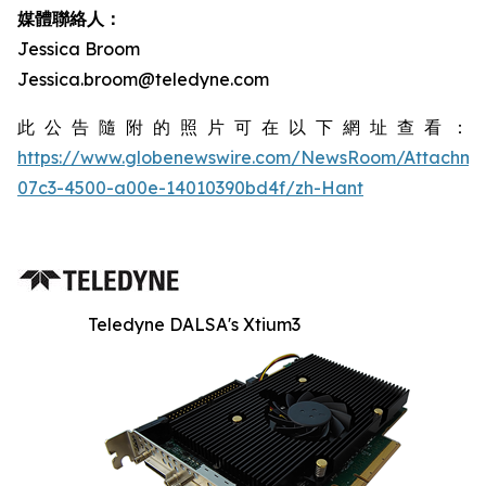
媒體聯絡人：
Jessica Broom
Jessica.broom@teledyne.com
此公告隨附的照片可在以下網址查看：
https://www.globenewswire.com/NewsRoom/Attachm
07c3-4500-a00e-14010390bd4f/zh-Hant
Teledyne DALSA's Xtium3