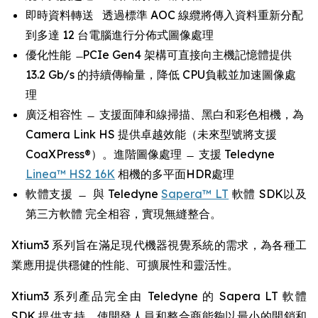
即時資料轉送 透過標準 AOC 線纜將傳入資料重新分配
到多達 12 台電腦進行分佈式圖像處理
優化性能 ̶ PCIe Gen4 架構可直接向主機記憶體提供
13.2 Gb/s 的持續傳輸量，降低 CPU負載並加速圖像處
理
廣泛相容性 ̶ 支援面陣和線掃描、黑白和彩色相機，為
Camera Link HS 提供卓越效能（未來型號將支援
CoaXPress®）。進階圖像處理 ̶ 支援 Teledyne
Linea™ HS2 16K
相機的多平面HDR處理
軟體支援 ̶ 與 Teledyne
Sapera™ LT
軟體 SDK以及
第三方軟體 完全相容，實現無縫整合。
Xtium3 系列旨在滿足現代機器視覺系統的需求，為各種工
業應用提供穩健的性能、可擴展性和靈活性。
Xtium3 系列產品完全由 Teledyne 的 Sapera LT 軟體
SDK 提供支持，使開發人員和整合商能夠以最小的開銷和