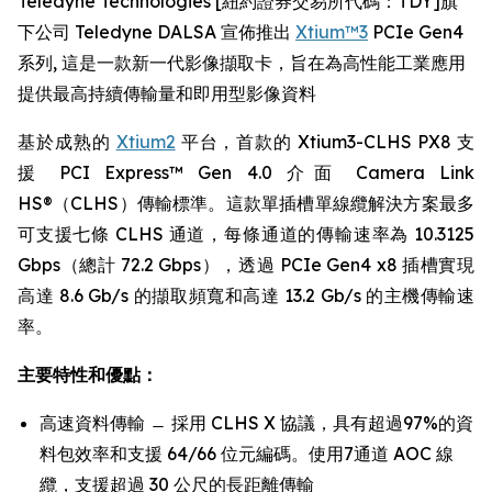
Teledyne Technologies [紐約證券交易所代碼：TDY]旗
下公司 Teledyne DALSA 宣佈推出
Xtium™3
PCIe Gen4
系列, 這是一款新一代影像擷取卡，旨在為高性能工業應用
提供最高持續傳輸量和即用型影像資料
基於成熟的
Xtium2
平台，首款的 Xtium3-CLHS PX8 支
援 PCI Express™ Gen 4.0 介面 Camera Link
HS®（CLHS）傳輸標準。這款單插槽單線纜解決方案最多
可支援七條 CLHS 通道，每條通道的傳輸速率為 10.3125
Gbps（總計 72.2 Gbps），透過 PCIe Gen4 x8 插槽實現
高達 8.6 Gb/s 的擷取頻寬和高達 13.2 Gb/s 的主機傳輸速
率。
主要特性和優點：
高速資料傳輸 ̶ 採用 CLHS X 協議，具有超過97%的資
料包效率和支援 64/66 位元編碼。使用7通道 AOC 線
纜，支援超過 30 公尺的長距離傳輸