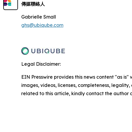
傳媒聯絡人
Gabrielle Small
ghs@ubiqube.com
Legal Disclaimer:
EIN Presswire provides this news content "as is" 
images, videos, licenses, completeness, legality, o
related to this article, kindly contact the author