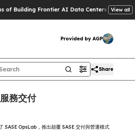
Building Frontier AI Data Centers Overseas
The S
View all
Provided by AGP
Share
E 服務交付
發佈了 SASE OpsLab，推出顛覆 SASE 交付與營運模式