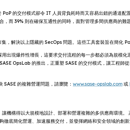
PoP 的交付模式卻令 IT 人員背負耗時而又容易出錯的通道配置任
整合，而 39% 則在確保互通性的同時，面對管理多間供應商的
市集，解決以上隱藏的 SecOps 問題。這些工具套裝旨在簡化 Po
：「SASE 服務採用出現爆炸性增長，這要求交付流程的每一步都必須為
SASE OpsLab 的推出，正重塑 SASE 的交付模式，讓工
解決 SASE 的複雜營運問題，請瀏覽：
www.sase-opslab.com
或
引領全球，讓機構得以大規模地設計、部署和營運複雜的多供應商環境
伴能夠徹底簡化營運、加速服務交付，並發揮網絡和安全領域的創