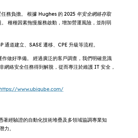
務負擔。 根據 Hughes 的
2025 年安全網絡存取
難題。 種種因素拖慢服務啟動，增加營運風險，並削弱
P 通道建立、SASE 遷移、CPE 升級等流程。
規模化運作做好準備。 經過廣泛的客戶調查，我們明確意識
程師從非網絡安全任務得到解脫，從而專注於維護 IT 安全，
https://www.ubiqube.com/
。 憑著經驗證的自動化技術堆疊及多領域協調專業知
新潛力。