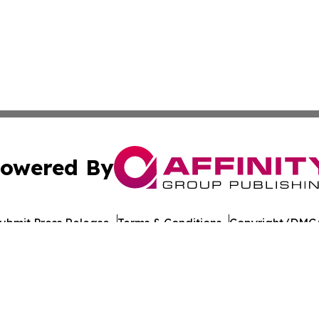
owered By
ubmit Press Release
Terms & Conditions
Copyright/DMCA
 Inc. dba Affinity Group Publishing & STEM Wire Oklahom
Cookie Settings / Your Privacy Choices