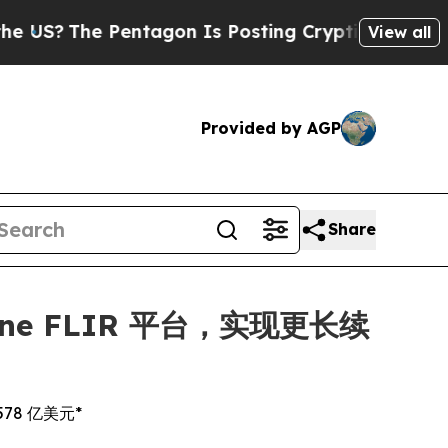
Pentagon Is Posting Cryptic Biblical Messages 
View all
Provided by AGP
Share
dyne FLIR 平台，实现更长续
78 亿美元*