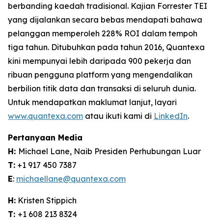
berbanding kaedah tradisional. Kajian Forrester TEI
yang dijalankan secara bebas mendapati bahawa
pelanggan memperoleh 228% ROI dalam tempoh
tiga tahun. Ditubuhkan pada tahun 2016, Quantexa
kini mempunyai lebih daripada 900 pekerja dan
ribuan pengguna platform yang mengendalikan
berbilion titik data dan transaksi di seluruh dunia.
Untuk mendapatkan maklumat lanjut, layari
www.quantexa.com
atau ikuti kami di
LinkedIn
.
Pertanyaan Media
H:
Michael Lane, Naib Presiden Perhubungan Luar
T:
+1 917 450 7387
E
:
michaellane@quantexa.com
H:
Kristen Stippich
T:
+1 608 213 8324